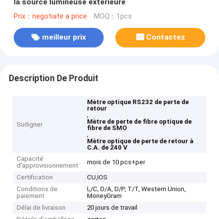
la source lumineuse extérieure
Prix：negotiate a price
MOQ：1pcs
meilleur prix
Contactez
Description De Produit
Mètre optique RS232 de perte de
retour
,
Mètre de perte de fibre optique de
Surligner
fibre de SMO
,
Mètre optique de perte de retour à
C.A. de 240 V
Capacité
mois de 10 pcs+per
d'approvisionnement
Certification
CU,IOS
Conditions de
L/C, D/A, D/P, T/T, Western Union,
paiement
MoneyGram
Délai de livraison
20 jours de travail