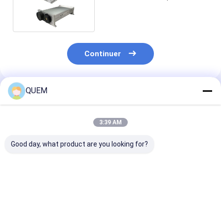
-65dBm/+25 de 1/2 | -50dBm
Continuer
QUEM
Produits Recommandés
3:39 AM
Good day, what product are you looking for?
Compteur optique de
Compteur de
Compteur de
puissance de type
puissance optique
puissance opt
FC/APC avec
économique à 8
économique éq
fonction 8 canaux
canaux, avec
d'un écran à 8