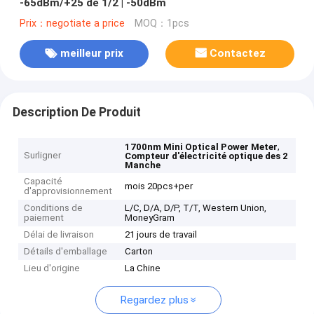
-65dBm/+25 de 1/2 | -50dBm
Prix：negotiate a price
MOQ：1pcs
meilleur prix
Contactez
Description De Produit
,
1700nm Mini Optical Power Meter
Surligner
Compteur d'électricité optique des 2
Manche
Capacité
mois 20pcs+per
d'approvisionnement
Conditions de
L/C, D/A, D/P, T/T, Western Union,
paiement
MoneyGram
Délai de livraison
21 jours de travail
Détails d'emballage
Carton
Lieu d'origine
La Chine
Regardez plus