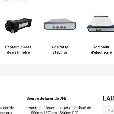
Capteur InGaAs
4 de forte
Compteur
de wattmètre
stabilité
d'électricité
optique USB à
facultatifs
optique à cana
grande surface
optiques de
double de
sensible à la
canaux de
puissance élevé
lumière de 10 mm
multiple de
début rapide d
compteur
235mm x de 55
d'électricité de la
x de 320mm
Manche
LAI
Source de laser de DFB
source de
source de laser de retour distribué de
esse aux
1550nm 1570nm 1590nm DFB