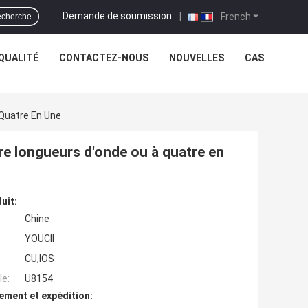
Demande de soumission
|
French
cherche
QUALITÉ
CONTACTEZ-NOUS
NOUVELLES
CAS
Quatre En Une
e longueurs d'onde ou à quatre en
uit:
Chine
YOUCII
CU,IOS
e:
U8154
ement et expédition: