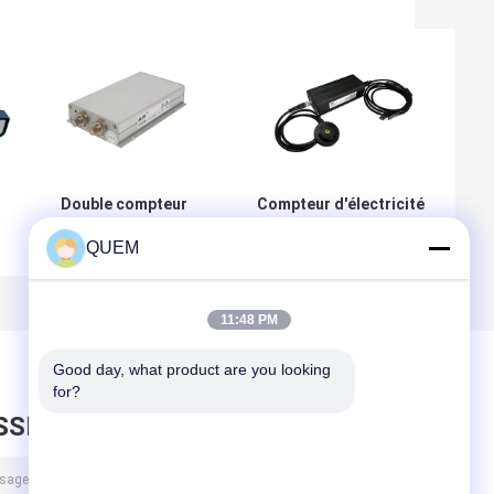
Double compteur
Compteur d'électricité
d'électricité de
optique à grande vitesse
QUEM
l
source lumineuse
850/980/1310/1510~1640nm
de la Manche mini
e
850nm 980nm
e
11:48 PM
mm
Good day, what product are you looking 
for?
SSEZ UN MESSAGE