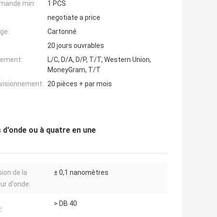
mande min:
1 PCS
negotiate a price
ge:
Cartonné
20 jours ouvrables
iement:
L/C, D/A, D/P, T/T, Western Union,
MoneyGram, T/T
ovisionnement:
20 pièces + par mois
d'onde ou à quatre en une
sion de la
± 0,1 nanomètres
ur d'onde:
> DB 40
: