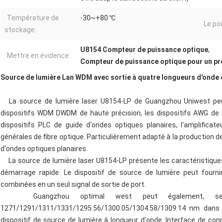
Température de
-30~+80 ℃
Le po
stockage:
U8154 Compteur de puissance optique
,
Mettre en évidence:
Compteur de puissance optique pour un p
Source de lumière Lan WDM avec sortie à quatre longueurs d'onde
La source de lumière laser U8154-LP de Guangzhou Uniwest peut 
dispositifs WDM DWDM de haute précision, les dispositifs AWG de r
dispositifs PLC de guide d'ondes optiques planaires, l'amplifica
générales de fibre optique. Particulièrement adapté à la production
d'ondes optiques planaires.
La source de lumière laser U8154-LP présente les caractéristiques su
démarrage rapide. Le dispositif de source de lumière peut fourni
combinées en un seul signal de sortie de port.
Guangzhou optimal west peut également, selon 
1271/1291/1311/1331/1295.56/1300.05/1304.58/1309.14 nm dans 
dispositif de source de lumière à longueur d'onde. Interface de con