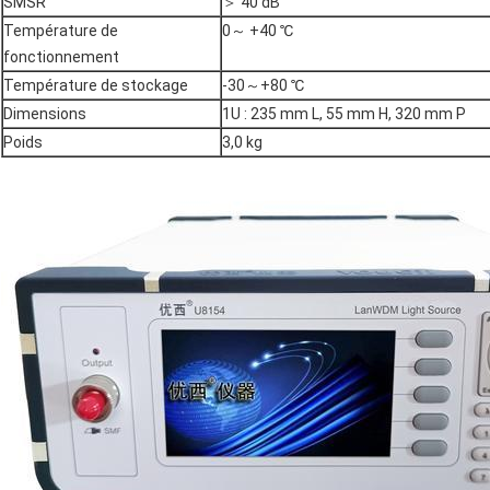
SMSR
＞ 40 dB
Température de
0～ +40 ℃
fonctionnement
Température de stockage
-30～+80 ℃
Dimensions
1U : 235 mm L, 55 mm H, 320 mm P
Poids
3,0 kg