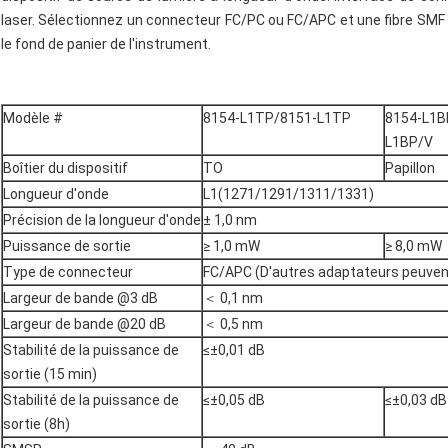
laser. Sélectionnez un connecteur FC/PC ou FC/APC et une fibre SMF o
le fond de panier de l'instrument.
Modèle #
8154-L1TP/8151-L1TP
8154-L1B
L1BP/V
Boîtier du dispositif
TO
Papillon
Longueur d'onde
L1(1271/1291/1311/1331)
Précision de la longueur d'onde
± 1,0 nm
Puissance de sortie
≥ 1,0 mW
≥ 8,0 mW
Type de connecteur
FC/APC (D'autres adaptateurs peuvent
Largeur de bande @3 dB
＜ 0,1 nm
Largeur de bande @20 dB
＜ 0,5 nm
Stabilité de la puissance de
≤±0,01 dB
sortie (15 min)
Stabilité de la puissance de
≤±0,05 dB
≤±0,03 dB
sortie (8h)